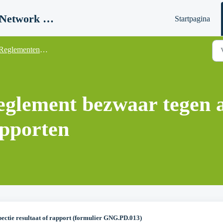
SERMI Register (Global Network Group - SERMI certification)
Startpagina
Reglementen en regelgeving
lement bezwaar tegen au
apporten
ectie resultaat of rapport (formulier GNG.PD.013)