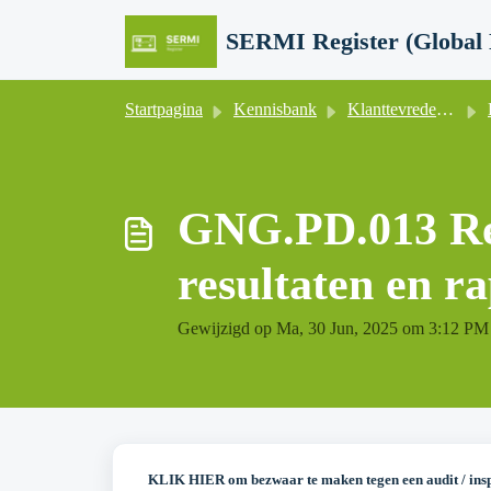
Doorgaan naar hoofdinhoud
Startpagina
Kennisbank
Klanttevredenheid & -feedback, klachten, bezwaren
GNG.PD.013 Reg
resultaten en r
Gewijzigd op Ma, 30 Jun, 2025 om 3:12 PM
KLIK HIER om bezwaar te maken tegen een audit / insp